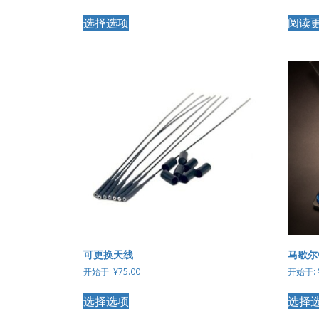
本
选择选项
阅读
产
品
有
多
种
变
体。
可
在
产
品
页
面
上
选
择
这
可更换天线
马歇尔
些
开始于:
¥
75.00
开始于:
选
本
项
选择选项
选择
产
品