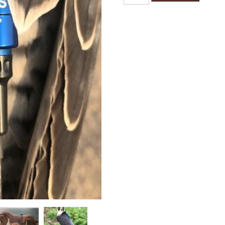
GPS
发
射
头
数
量