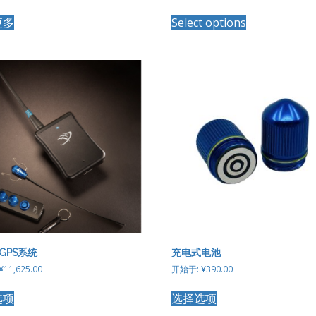
更多
Select options
GPS系统
充电式电池
¥
11,625.00
开始于:
¥
390.00
本
本
选项
选择选项
产
产
品
品