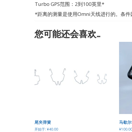
Turbo GPS范围：2到100英里*
*距离的测量是使用Omni天线进行的。条
您可能还会喜欢…
尾夹弹簧
马歇尔
开始于:
¥
40.00
¥
100.0