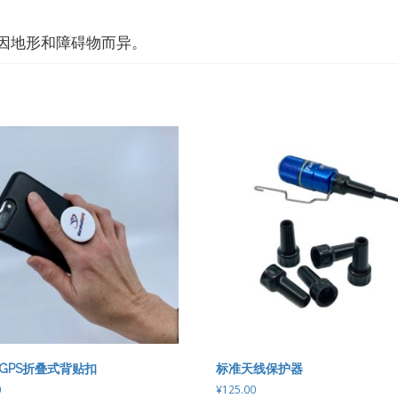
件因地形和障碍物而异。
GPS折叠式背贴扣
标准天线保护器
0
¥
125.00