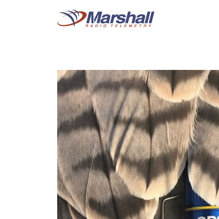
跳
跳
转
到
到
主
内
菜
容
单