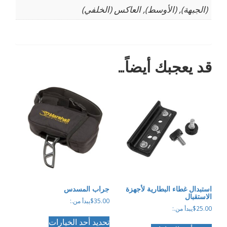
(الجبهة), (الأوسط), العاكس (الخلفي)
قد يعجبك أيضاً…
استبدال غطاء البطارية لأجهزة
جراب المسدس
الاستقبال
35.00
$
يبدأ من.:
25.00
$
يبدأ من.:
هناك
هناك
تحديد أحد الخيارات
العديد