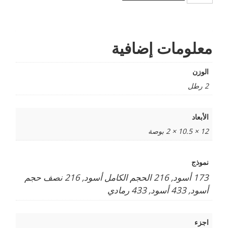
قطع
غيار
الاريال
او
العرشة
معلومات إضافية
الوزن
2 رطل
الأبعاد
12 × 10.5 × 2 بوصة
نموذج
173 أسود, 216 الحجم الكامل أسود, 216 نصف حجم
أسود, 433 أسود, 433 رمادي
اجزء