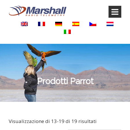
Vai
Salta
ai
al
contenuti
menu
principale
Prodotti Parrot
Visualizzazione di 13-19 di 19 risultati