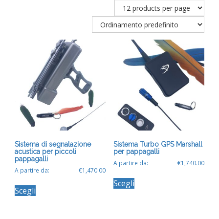
Sistema di segnalazione
Sistema Turbo GPS Marshall
acustica per piccoli
per pappagalli
pappagalli
A partire da:
€
1,740.00
A partire da:
€
1,470.00
Questo
Questo
Scegli
prodotto
Scegli
prodotto
ha
ha
più
più
varianti.