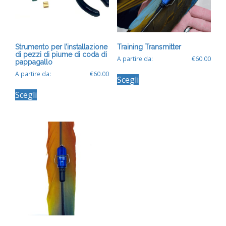
nella
nella
pagina
pagina
del
del
prodotto
prodotto
Strumento per l’installazione
Training Transmitter
di pezzi di piume di coda di
A partire da:
€
60.00
pappagallo
Questo
A partire da:
€
60.00
Scegli
prodotto
Questo
ha
Scegli
prodotto
più
ha
varianti.
più
Le
varianti.
opzioni
Le
possono
opzioni
essere
possono
scelte
essere
nella
scelte
pagina
nella
del
pagina
prodotto
del
prodotto