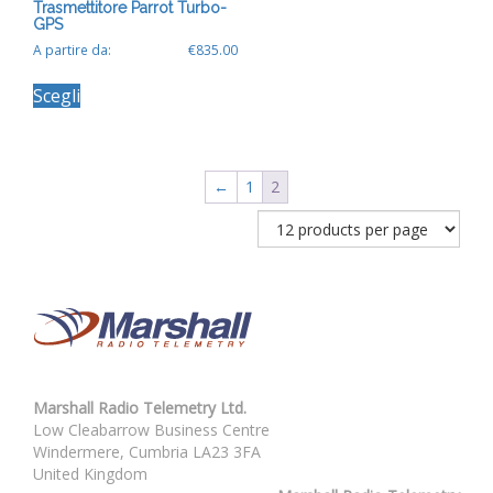
Trasmettitore Parrot Turbo-
GPS
A partire da:
€
835.00
Questo
Scegli
prodotto
ha
più
varianti.
Le
←
1
2
opzioni
possono
essere
scelte
nella
pagina
del
prodotto
Marshall Radio Telemetry Ltd.
Low Cleabarrow Business Centre
Windermere, Cumbria LA23 3FA
United Kingdom