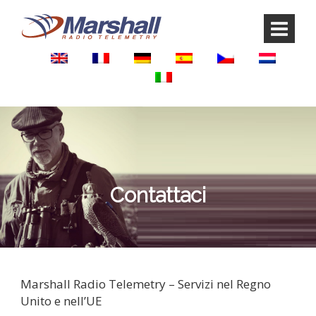
Vai
Salta
ai
al
contenuti
menu
principale
Contattaci
Marshall Radio Telemetry – Servizi nel Regno
Unito e nell’UE