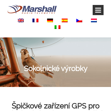
Skip
Skip
to
to
content
main
menu
Sokolnické výrobky
Špičkové zařízení GPS pro