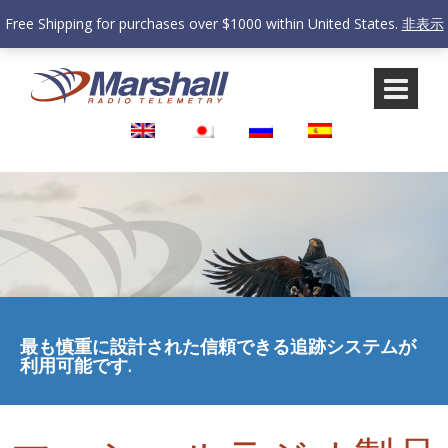
Free Shipping for purchases over $1000 within United States.
非表示
コ
メ
ン
イ
テ
ン
ン
メ
ツ
ニ
へ
ュ
ス
ー
キ
に
ッ
ス
プ
キ
ッ
プ
最も慎重に設計された信頼できる追跡システムが
利用可能です.