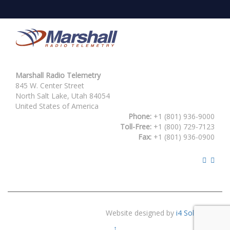
Marshall Radio Telemetry
845 W. Center Street
North Salt Lake, Utah 84054
United States of America
Phone:
+1 (801) 936-9000
Toll-Free:
+1 (800) 729-7123
Fax:
+1 (801) 936-0900
Website designed by
i4 Solutions
↑