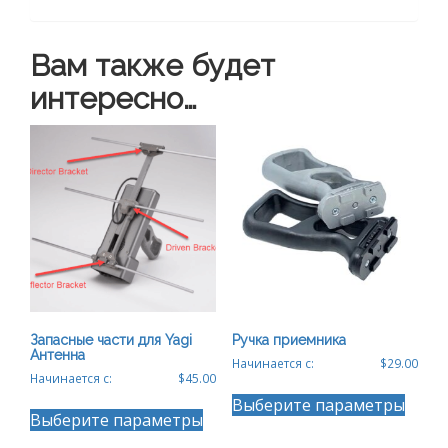
Вам также будет
интересно…
Запасные части для Yagi
Ручка приемника
Антенна
Начинается с:
$
29.00
Начинается с:
$
45.00
Этот
Этот
Выберите параметры
товар
Выберите параметры
товар
имеет
имеет
неско