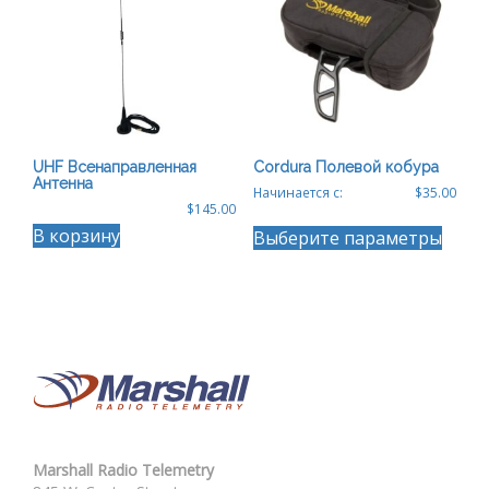
выбра
странице
на
товара.
стран
товар
UHF Всенаправленная
Cordura Полевой кобура
Антенна
Начинается с:
$
35.00
$
145.00
Этот
В корзину
Выберите параметры
товар
имеет
неско
вариа
Опции
можн
выбра
на
стран
товар
Marshall Radio Telemetry