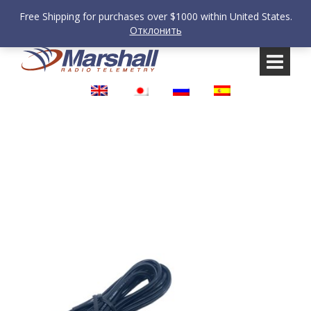
Free Shipping for purchases over $1000 within United States.
Отклонить
Перейти
Перейти
к
к
содержанию
главному
меню