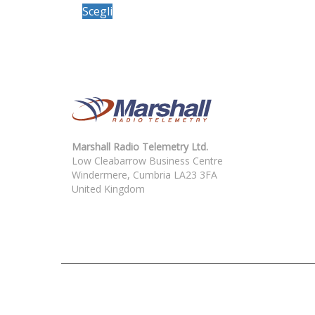
Scegli
prodotto
ha
più
varianti.
Le
opzioni
possono
essere
scelte
nella
Marshall Radio Telemetry Ltd.
pagina
Low Cleabarrow Business Centre
del
Windermere, Cumbria LA23 3FA
prodotto
United Kingdom