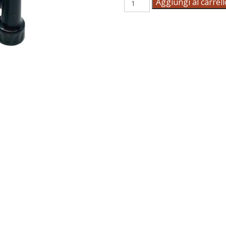
Aggiungi al carrell
antenna
standard
quantità