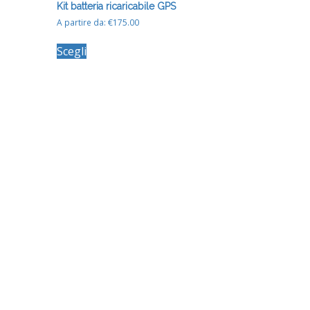
Kit batteria ricaricabile GPS
A partire da:
€
175.00
Questo
Scegli
prodotto
ha
più
varianti.
Le
opzioni
possono
essere
scelte
nella
pagina
del
prodotto