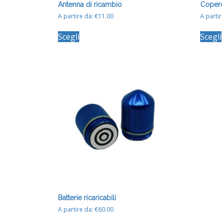
Antenna di ricambio
Coperc
A partire da:
€
11.00
A parti
Questo
Scegli
Scegli
prodotto
ha
più
varianti.
Le
opzioni
possono
essere
scelte
nella
pagina
del
prodotto
Batterie ricaricabili
A partire da:
€
60.00
Questo