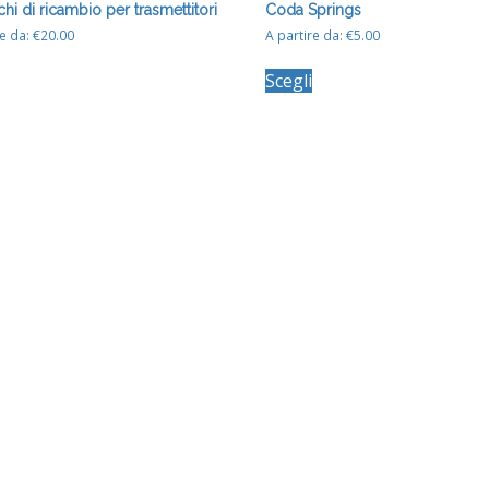
hi di ricambio per trasmettitori
Coda Springs
re da:
€
20.00
A partire da:
€
5.00
Questo
Questo
Scegli
prodotto
prodotto
ha
ha
più
più
varianti.
varianti.
Le
Le
opzioni
opzioni
possono
possono
essere
essere
scelte
scelte
nella
nella
pagina
pagina
del
del
prodotto
prodotto