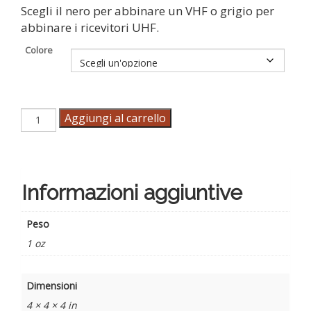
Scegli il nero per abbinare un VHF o grigio per
abbinare i ricevitori UHF.
Colore
Coperchio
Aggiungi al carrello
della
batteria
di
ricambio
per
Informazioni aggiuntive
ricevitori
quantità
Peso
1 oz
Dimensioni
4 × 4 × 4 in