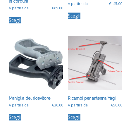
in cordura
A partire da:
€
145.00
A partire da:
€
65.00
Questo
Questo
Scegli
prodotto
Scegli
prodotto
ha
ha
più
più
varianti.
varianti.
Le
Le
opzioni
opzioni
possono
possono
essere
essere
scelte
scelte
nella
nella
pagina
pagina
del
del
prodotto
prodotto
Maniglia del ricevitore
Ricambi per antenna Yagi
A partire da:
€
30.00
A partire da:
€
50.00
Questo
Questo
Scegli
Scegli
prodotto
prodotto
ha
ha
più
più