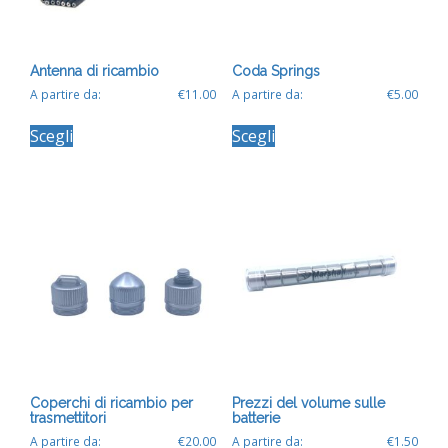
Antenna di ricambio
Coda Springs
A partire da:
€
11.00
A partire da:
€
5.00
Questo
Questo
Scegli
Scegli
prodotto
prodotto
ha
ha
più
più
varianti.
varianti.
Le
Le
opzioni
opzioni
possono
possono
essere
essere
scelte
scelte
nella
nella
pagina
pagina
del
del
prodotto
prodotto
Coperchi di ricambio per
Prezzi del volume sulle
trasmettitori
batterie
A partire da:
€
20.00
A partire da:
€
1.50