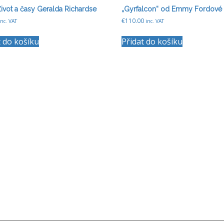
ivot a časy Geralda Richardse
„Gyrfalcon“ od Emmy Fordové
€
110.00
inc. VAT
inc. VAT
t do košíku
Přidat do košíku