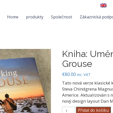
Home
produkty
Společnost
Zákaznická podp
Kniha: Umě
Grouse
€
80.00
inc. VAT
Tato nová verze klasické kl
Steva Chindgrena Magnum
Americe. Aktualizován s 
nový design layout Dan M
Kniha:
Přidat do košíku