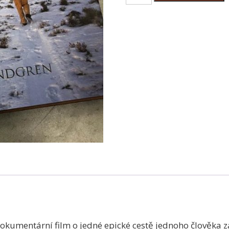
Umění
Hawking
Sage
Grouse
množství
kumentární film o jedné epické cestě jednoho člověka za 