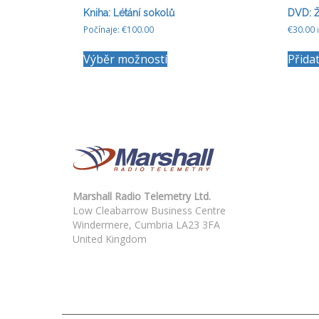
Kniha: Létání sokolů
DVD: Ž
Počínaje:
€
100.00
€
30.00
Tento
Výběr možností
Přida
produkt
má
více
variant.
Možnosti
lze
vybrat
na
stránce
produktu
Marshall Radio Telemetry Ltd.
Low Cleabarrow Business Centre
Windermere, Cumbria LA23 3FA
United Kingdom