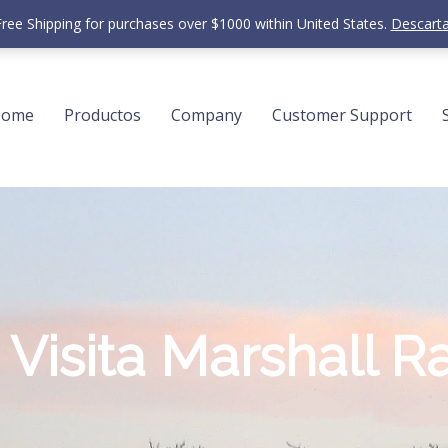
Free Shipping for purchases over $1000 within United States.
Descarta
Home
Productos
Company
Customer Support
Visita Marshall R