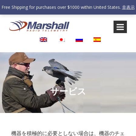
Free Shipping for purchases over $1000 within United States.
非表示
コ
メ
ン
イ
テ
ン
ン
メ
ツ
ニ
へ
ュ
ス
ー
キ
に
ッ
ス
プ
キ
ッ
プ
サービス
機器を積極的に必要としない場合は、機器のチェ