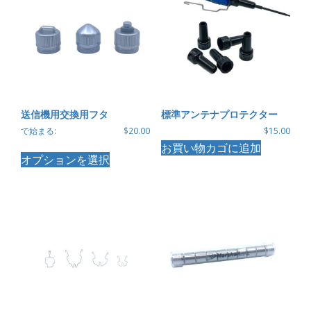
送信機用交換用フタ
標準アンテナプロテクター
で始まる:
$
20.00
$
15.00
こ
お買い物カゴに追加
オプションを選択
の
商
品
に
は
複
数
の
バ
リ
エ