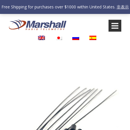
Free Shipping for purchases over $1000 within United States.
非表示
コ
メ
ン
イ
テ
ン
ン
メ
ツ
ニ
へ
ュ
ス
ー
キ
に
ッ
ス
プ
キ
ッ
プ