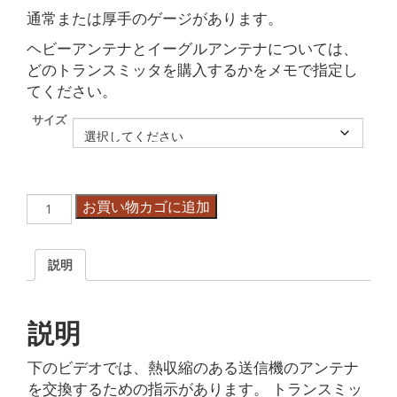
通常または厚手のゲージがあります。
ヘビーアンテナとイーグルアンテナについては、
どのトランスミッタを購入するかをメモで指定し
てください。
サイズ
ス
お買い物カゴに追加
ペ
ア
ア
説明
ン
テ
ナ
個
説明
下のビデオでは、熱収縮のある送信機のアンテナ
を交換するための指示があります。 トランスミッ