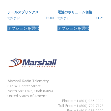
ー
シ
ョ
テールスプリングス
電池のボリューム価格
ン
で始まる:
$
5.00
で始まる:
$
1.25
が
こ
こ
あ
オプションを選択
オプションを選択
の
の
り
商
商
ま
品
品
す。
に
に
オ
は
は
プ
複
複
シ
数
数
ョ
の
の
ン
バ
バ
は
リ
リ
商
エ
エ
品
Marshall Radio Telemetry
ー
ー
ペ
845 W. Center Street
シ
シ
ー
North Salt Lake, Utah 84054
ョ
ョ
ジ
United States of America
ン
ン
か
Phone:
+1 (801) 936-9000
が
が
ら
Toll-Free:
+1 (800) 729-7123
あ
あ
選
Fax:
+1 (801) 936-0900