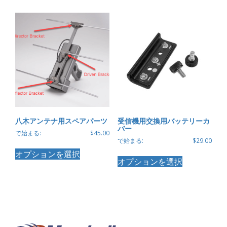
品
品
に
に
は
は
複
複
数
数
の
の
バ
バ
リ
リ
エ
エ
ー
ー
シ
シ
ョ
ョ
八木アンテナ用スペアパーツ
受信機用交換用バッテリーカ
ン
ン
バー
で始まる:
$
45.00
が
が
で始まる:
$
29.00
こ
あ
あ
こ
オプションを選択
の
り
り
オプションを選択
の
商
ま
ま
商
品
す。
す。
品
に
オ
オ
に
は
プ
プ
は
複
シ
シ
複
数
ョ
ョ
数
の