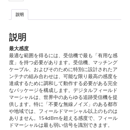
ー
ル
説明
ド
マ
ー
シ
説明
ャ
ル
最大感度
デ
最適な範囲を得るには、受信機で最も「有用な感
ジ
度」を持つ必要があります。受信機、マッチング
タ
ケーブル、およびそのために特別に設計されたア
ル
ト
ンテナの組み合わせは、可能な限り最高の感度を
ラ
達成するために調和して動作する必要がある完全
ッ
なパッケージを構成します。デジタルフィールド
キ
マーシャルは、世界中のあらゆる追跡受信機を提
ン
供します。特に「不要な無線ノイズ」のある都市
グ
レ
や地域では、フィールドマーシャル以上のものは
シ
ありません。154dBmを超える感度で、フィール
ー
ドマーシャルは最も弱い信号を識別できます。
バ