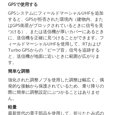
ー
GPSで使用する
UHF
GPSシステムにフィールドマーシャルUHFを追加
個
すると、GPSが拒否された環境内（建物内、また
はGPS衛星がブロックされているときに信号を見
つける）、または送信機が厚いカバーにあるとき
に、送信機を正確に見つけることができます。フ
ィールドマーシャルUHFを使用して、RTおよび
Turbo GPSからの「ビープ音」信号を追跡する
と、送信機が地面に近いときに範囲が広がりま
す。
簡単な調整
強化された調整ノブを使用した調整は幅広く、偶
発的な接触から保護されているため、乗り降りの
際に簡単に調整設定にぶつかることはありませ
ん。
軽量
最新世代の電子部品を使用して、折りたたみ式の