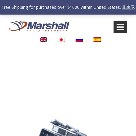
Free Shipping for purchases over $1000 within United States.
非表示
コ
メ
ン
イ
テ
ン
ン
メ
ツ
ニ
へ
ュ
ス
ー
キ
に
ッ
ス
プ
キ
ッ
プ