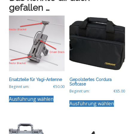
gefallen …
Ersatzteile für Yagi-Antenne
Gepolstertes Cordura
Softcase
Beginnt um:
€
50.00
Beginnt um:
€
65.00
Dieses
Dieses
Ausführung wählen
Produkt
Ausführung wählen
Produkt
weist
weist
mehrere
mehrere
Varianten
Varianten
auf.
auf.
Die
Die