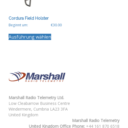
gewählt
gewählt
werden
werden
Cordura Field Holster
Beginnt um:
€
30.00
Dieses
Ausführung wählen
Produkt
weist
mehrere
Varianten
auf.
Die
Optionen
können
auf
der
Produktseite
Marshall Radio Telemetry Ltd.
gewählt
Low Cleabarrow Business Centre
werden
Windermere, Cumbria LA23 3FA
United Kingdom
Marshall Radio Telemetry
United Kingdom Office Phone:
+44 161 870 6518