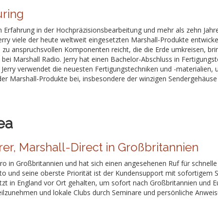
ring
n Erfahrung in der Hochpräzisionsbearbeitung und mehr als zehn Jahr
erry viele der heute weltweit eingesetzten Marshall-Produkte entwick
 zu anspruchsvollen Komponenten reicht, die die Erde umkreisen, bringt
 bei Marshall Radio. Jerry hat einen Bachelor-Abschluss in Fertigung
 Jerry verwendet die neuesten Fertigungstechniken und -materialien, 
der Marshall-Produkte bei, insbesondere der winzigen Sendergehäuse 
ea
er, Marshall-Direct in Großbritannien
ro in Großbritannien und hat sich einen angesehenen Ruf für schnelle
tto und seine oberste Priorität ist der Kundensupport mit sofortigem 
tzt in England vor Ort gehalten, um sofort nach Großbritannien und E
ilzunehmen und lokale Clubs durch Seminare und persönliche Anweis