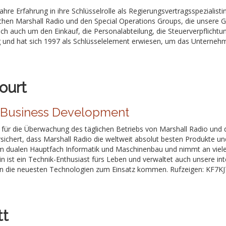
hre Erfahrung in ihre Schlüsselrolle als Regierungsvertragsspezialistin
chen Marshall Radio und den Special Operations Groups, die unsere G
ich auch um den Einkauf, die Personalabteilung, die Steuerverpflic
ig und hat sich 1997 als Schlüsselelement erwiesen, um das Unterneh
ourt
 Business Development
h für die Überwachung des täglichen Betriebs von Marshall Radio und 
sichert, dass Marshall Radio die weltweit absolut besten Produkte un
em dualen Hauptfach Informatik und Maschinenbau und nimmt an viel
vin ist ein Technik-Enthusiast fürs Leben und verwaltet auch unsere int
 die neuesten Technologien zum Einsatz kommen. Rufzeigen: KF7KJ
tt