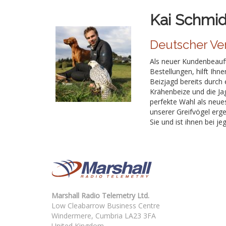
Kai Schmi
Deutscher Ver
Als neuer Kundenbeauft
Bestellungen, hilft Ihn
Beizjagd bereits durch
Krähenbeize und die Jag
perfekte Wahl als neue
unserer Greifvögel erg
Sie und ist ihnen bei je
Marshall Radio Telemetry Ltd.
Low Cleabarrow Business Centre
Windermere, Cumbria LA23 3FA
United Kingdom