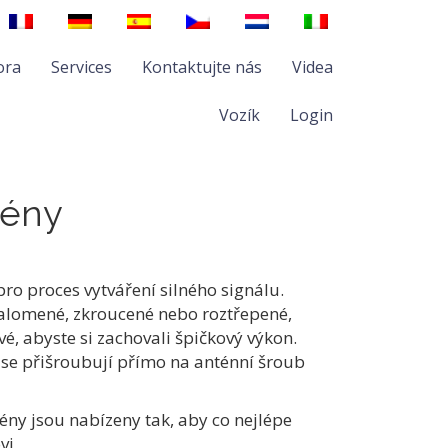
ora
Services
Kontaktujte nás
Videa
Vozík
Login
tény
pro proces vytváření silného signálu.
alomené, zkroucené nebo roztřepené,
vé, abyste si zachovali špičkový výkon.
 se přišroubují přímo na anténní šroub
ény jsou nabízeny tak, aby co nejlépe
vi