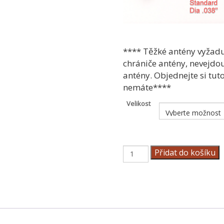
**** Těžké antény vyžaduj
chrániče antény, nevejdo
antény.
Objednejte si tut
nemáte****
Velikost
Výměna
Přidat do košíku
antény
množství