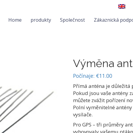
Home
produkty
Společnost
Zákaznická podp
Výměna an
Počínaje:
€
11.00
Přímá anténa je důležitá 
Pokud jsou vaše antény z
můžete zvážit pořízení no
Polní vyměnitelné antény
vysílače.
Pro GPS – tři průměry ant
vyhovovaly vašemu ptáko