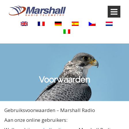
Ga
Ga
naar
naar
inhoud
hoofdmenu
Voorwaarden
Gebruiksvoorwaarden – Marshall Radio
Aan onze online gebruikers: