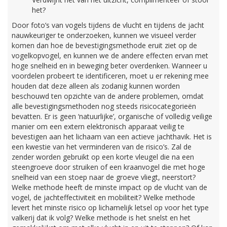
het?
Door foto’s van vogels tijdens de vlucht en tijdens de jacht
nauwkeuriger te onderzoeken, kunnen we visueel verder
komen dan hoe de bevestigingsmethode eruit ziet op de
vogelkopvogel, en kunnen we de andere effecten ervan met
hoge snelheid en in beweging beter overdenken. Wanneer u
voordelen probeert te identificeren, moet u er rekening mee
houden dat deze alleen als zodanig kunnen worden
beschouwd ten opzichte van de andere problemen, omdat
alle bevestigingsmethoden nog steeds risicocategorieën
bevatten. Er is geen ‘natuurlijke’, organische of volledig veilige
manier om een ​​extern elektronisch apparaat veilig te
bevestigen aan het lichaam van een actieve jachthavik. Het is
een kwestie van het verminderen van de risico’s. Zal de
zender worden gebruikt op een korte vleugel die na een
steengroeve door struiken of een kraanvogel die met hoge
snelheid van een stoep naar de groeve vliegt, neerstort?
Welke methode heeft de minste impact op de vlucht van de
vogel, de jachteffectiviteit en mobiliteit? Welke methode
levert het minste risico op lichamelijk letsel op voor het type
valkerij dat ik volg? Welke methode is het snelst en het