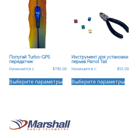
можно
можн
выбрать
выбра
на
на
странице
стран
товара.
товар
Попугай Turbo-GPS
Инструмент для установки
передатчик
перьев Parrot Tail
Начинается с:
$
785.00
Начинается с:
$
55.00
Этот
Этот
Выберите параметры
Выберите параметры
товар
товар
имеет
имеет
несколько
неско
вариаций.
вариа
Опции
Опции
можно
можн
выбрать
выбра
на
на
странице
стран
товара.
товар