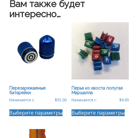
Вам также будет
интересно…
Перезаряжаемые
Перья из хвоста попугая
батарейки
Маршалла
Начинается с:
$
55.00
Начинается с:
$
9.00
Этот
Этот
Выберите параметры
Выберите параметры
товар
товар
имеет
имеет
несколько
неско
вариаций.
вариа
Опции
Опции