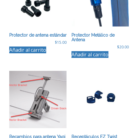
elegir
en
la
página
de
producto
Protector de antena estándar
Protector Metálico de
Antena
$
15.00
$
20.00
Añadir al carrito
Añadir al carrito
Recambios para antena Yagi
Receptáculos EZ Twist