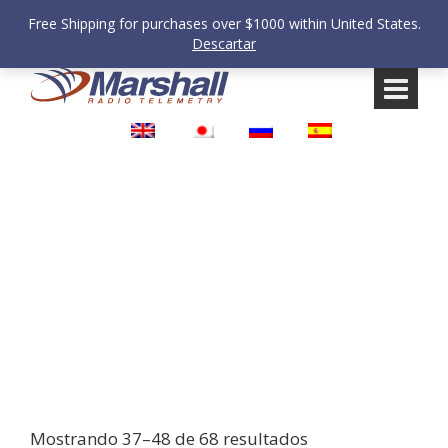
Free Shipping for purchases over $1000 within United States.
Descartar
Saltar
Saltar
al
al
contenido
meú
principal
Tienda
Mostrando 37–48 de 68 resultados