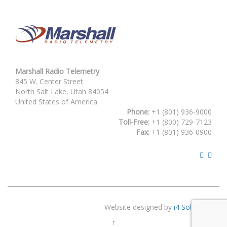
elegir
elegir
en
en
la
la
página
página
de
de
producto
producto
Marshall Radio Telemetry
845 W. Center Street
North Salt Lake, Utah 84054
United States of America
Phone:
+1 (801) 936-9000
Toll-Free:
+1 (800) 729-7123
Fax:
+1 (801) 936-0900
Website designed by
i4 Solutions
↑