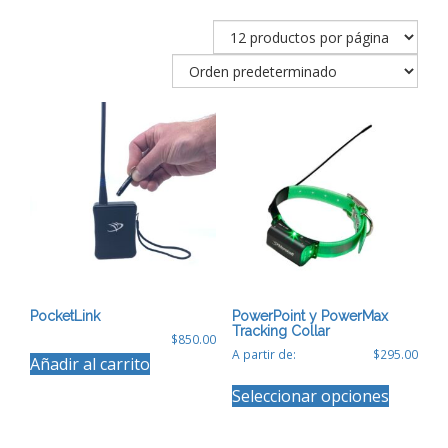
PocketLink
PowerPoint y PowerMax
Tracking Collar
$
850.00
A partir de:
$
295.00
Añadir al carrito
Este
Seleccionar opciones
producto
tiene
múltiples