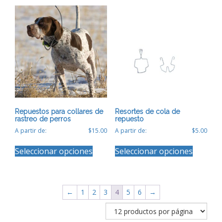
variantes
Las
opciones
se
pueden
elegir
en
la
página
de
producto
Repuestos para collares de
Resortes de cola de
rastreo de perros
repuesto
A partir de:
$
15.00
A partir de:
$
5.00
Este
Este
Seleccionar opciones
Seleccionar opciones
producto
producto
tiene
tiene
múltiples
múltiples
variantes.
variantes
Las
Las
←
1
2
3
4
5
6
→
opciones
opciones
se
se
pueden
pueden