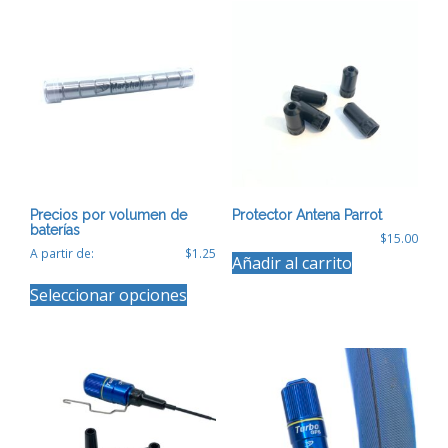
variantes
Las
opciones
se
pueden
elegir
en
la
página
de
producto
Precios por volumen de
Protector Antena Parrot
baterías
$
15.00
A partir de:
$
1.25
Añadir al carrito
Este
Seleccionar opciones
producto
tiene
múltiples
variantes.
Las
opciones
se
pueden