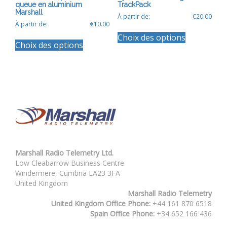
queue en aluminium
TrackPack
Marshall
À partir de:
€
20.00
À partir de:
€
10.00
Ce
Ce
Choix des options
produit
Choix des options
produit
a
a
plusieurs
plusieurs
variations.
variations.
Les
Les
options
options
peuvent
peuvent
être
être
choisies
choisies
sur
sur
la
la
page
Marshall Radio Telemetry Ltd.
page
du
Low Cleabarrow Business Centre
du
produit
Windermere, Cumbria LA23 3FA
produit
United Kingdom
Marshall Radio Telemetry
United Kingdom Office Phone:
+44 161 870 6518
Spain Office Phone:
+34 652 166 436