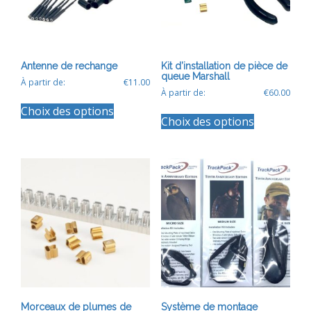
Antenne de rechange
Kit d’installation de pièce de
queue Marshall
À partir de:
€
11.00
À partir de:
€
60.00
Ce
Ce
Choix des options
produit
Choix des options
produit
a
a
plusieurs
plusieurs
variations.
variations.
Les
Les
options
options
peuvent
peuvent
être
être
choisies
choisies
sur
sur
la
la
page
page
du
du
produit
produit
Morceaux de plumes de
Système de montage