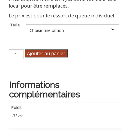
local pour être remplacés.
Le prix est pour le ressort de queue individuel.
Taille
quantité
Ajouter au panier
de
Ressorts
de
queue
Informations
complémentaires
Poids
.01 oz