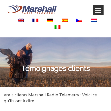
Aller
Sauter
au
au
contenu
menu
principal
Témoignages clients
Vrais clients Marshall Radio Telemetry : Voici ce
qu’ils ont à dire.