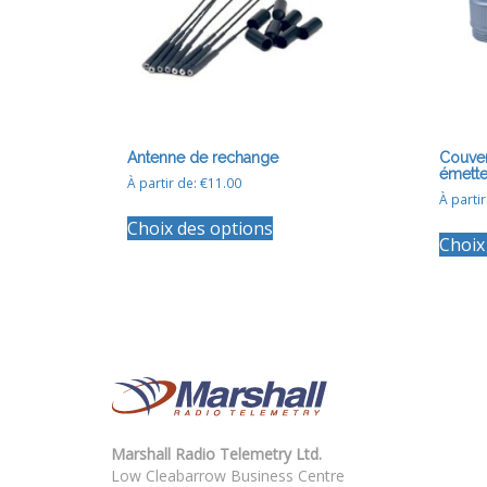
la
page
du
produit
Antenne de rechange
Couve
émette
À partir de:
€
11.00
À parti
Ce
Choix des options
produit
Choix
a
plusieurs
variations.
Les
options
peuvent
être
choisies
sur
la
Marshall Radio Telemetry Ltd.
page
Low Cleabarrow Business Centre