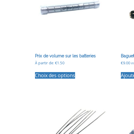
Prix ​​de volume sur les batteries
Baguet
À partir de:
€
1.50
€
9.00
in
Ce
Choix des options
Ajout
produit
a
plusieurs
variations.
Les
options
peuvent
être
choisies
sur