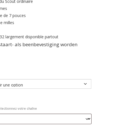
du Scout ordinaire
mmes
te de 7 pouces
e milles
032 largement disponible partout
staart- als beenbevestiging worden
électionnez votre chaîne