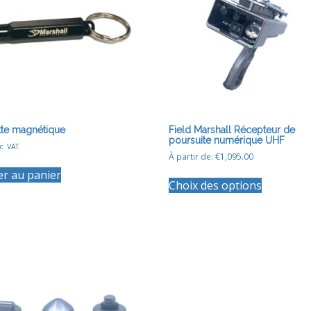
te magnétique
Field Marshall Récepteur de
poursuite numérique UHF
c. VAT
À partir de:
€
1,095.00
Ce
er au panier
Choix des options
produit
a
plusieurs
variations.
Les
options
peuvent
être
choisies