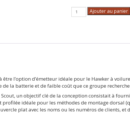
quantité
Ajouter au panier
de
Transmetteur
UHF
Scout
 à être l’option d’émetteur idéale pour le Hawker à voilur
e de la batterie et de faible coût que ce groupe recherche
 Scout, un objectif clé de la conception consistait à fou
t profilée idéale pour les méthodes de montage dorsal (
ouvercle plat avec les noms ou les numéros de clients, et d