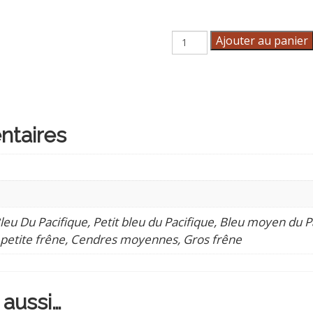
quantité
Ajouter au panier
de
Veste
Firefly
Femme
ntaires
eu Du Pacifique, Petit bleu du Pacifique, Bleu moyen du Pa
 petite frêne, Cendres moyennes, Gros frêne
 aussi…