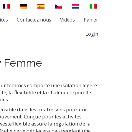
ices
Contactez nous
Vidéos
Panier
Login
ly Femme
our femmes comporte une isolation légère
té, la flexibilité et la chaleur corporelle
iles.
ensible dans les quatre sens pour une
ouvement. Conçue pour les activités
veste flexible assure la régulation de la
té: elle ne se déplacera pas pendant une