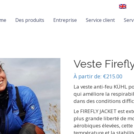
me
Des produits
Entreprise
Service client
Serv
Veste Firef
À partir de:
€
215.00
La veste anti-feu KÜHL p
qui améliore la respirabili
dans des conditions diffic
Le FIREFLY JACKET est ext
plus grande liberté de m
aérobiques élevées, cette 
température et la stabili