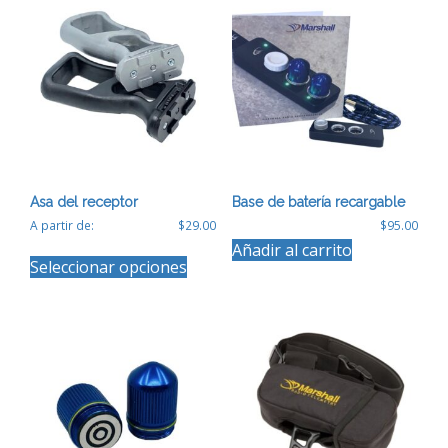
Asa del receptor
Base de batería recargable
A partir de:
$
29.00
$
95.00
Este
Añadir al carrito
Seleccionar opciones
producto
tiene
múltiples
variantes.
Las
opciones
se
pueden
elegir