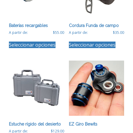
en
la
página
de
producto
Baterías recargables
Cordura Funda de campo
A partir de:
$
55.00
A partir de:
$
35.00
Este
Este
Seleccionar opciones
Seleccionar opciones
producto
producto
tiene
tiene
múltiples
múltiples
variantes.
variantes
Las
Las
opciones
opciones
se
se
pueden
pueden
elegir
elegir
en
en
la
la
página
página
de
de
producto
producto
Estuche rígido del desierto
EZ Giro Bewits
A partir de:
$
129.00