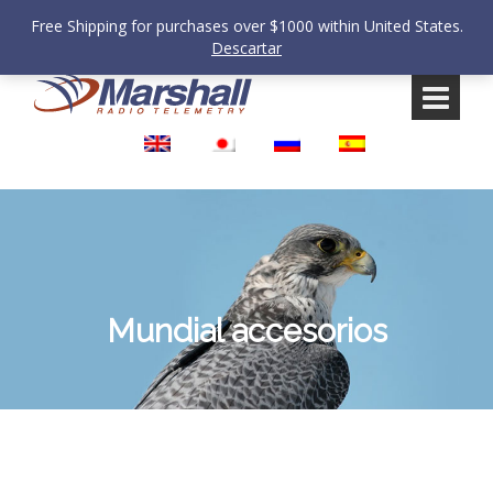
Free Shipping for purchases over $1000 within United States.
Descartar
Saltar
Saltar
al
al
contenido
meú
principal
Mundial accesorios