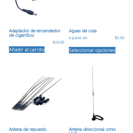
Adaptador de encendedor
Aguas de cola
de cigarrillos
A partir de:
$
5.00
$
20.00
Este
Añadir al carrito
Seleccionar opciones
producto
tiene
múltiples
variantes
Las
opciones
se
pueden
elegir
en
la
página
de
producto
Antena de repuesto
Antena direccional omni