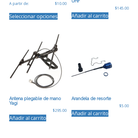
UHF
A partir de:
$
10.00
$
145.00
Este
Añadir al carrito
Seleccionar opciones
producto
tiene
múltiples
variantes.
Las
opciones
se
pueden
elegir
en
la
página
de
producto
Antena plegable de mano
Arandela de resorte
Yagi
$
5.00
$
295.00
Añadir al carrito
Añadir al carrito