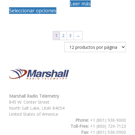
Leer más
Este
Seleccionar opciones
producto
tiene
múltiples
variantes.
Las
1
2
3
→
opciones
se
pueden
elegir
en
la
página
de
producto
Marshall Radio Telemetry
845 W. Center Street
North Salt Lake, Utah 84054
United States of America
Phone:
+1 (801) 936-9000
Toll-Free:
+1 (800) 729-7123
Fax:
+1 (801) 936-0900