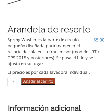
Arandela de resorte
Spring Washer es la parte de círculo
$
5.00
pequeño diseñada para mantener el
resorte de cola en su transmisor (modelos RT /
GPS 2018 y posteriores). Se pasa el hilo y se
ajusta en su lugar.
El precio es por cada lavadora individual.
Arandela
Añadir al carrito
de
resorte
cantidad
Información adicional