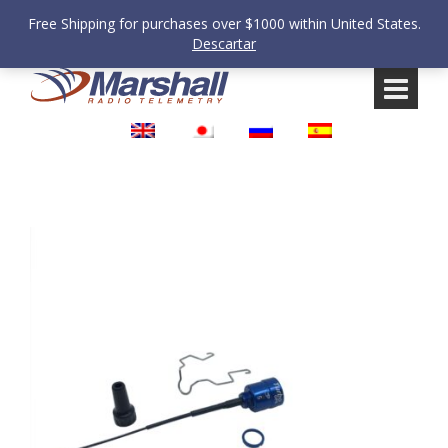
Free Shipping for purchases over $1000 within United States.
Descartar
Saltar
Saltar
al
al
contenido
meú
principal