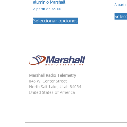
aluminio Marshall
A parti
A partir de:
$
9.00
Este
Selec
Seleccionar opciones
producto
tiene
múltiples
variantes.
Las
opciones
se
pueden
elegir
en
Marshall Radio Telemetry
la
845 W. Center Street
página
North Salt Lake, Utah 84054
de
United States of America
producto