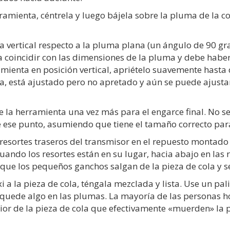
rramienta, céntrela y luego bájela sobre la pluma de la c
 vertical respecto a la pluma plana (un ángulo de 90 gr
ra coincidir con las dimensiones de la pluma y debe hab
ramienta en posición vertical, apriételo suavemente hasta
pa, está ajustado pero no apretado y aún se puede ajusta
ue la herramienta una vez más para el engarce final. No
 ese punto, asumiendo que tiene el tamaño correcto para
s resortes traseros del transmisor en el repuesto monta
ando los resortes están en su lugar, hacia abajo en las r
ue los pequeños ganchos salgan de la pieza de cola y se 
a la pieza de cola, téngala mezclada y lista. Use un palill
e quede algo en las plumas. La mayoría de las personas h
ior de la pieza de cola que efectivamente «muerden» la 