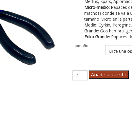
Merlins, Spars, Aplomado
Micro-medio:
Rapaces de 
machos) donde se va a uti
tamaño Micro en la parte
Medio:
Gyrkin, Peregrine
Grande:
Gos hembra, ger
Extra Grande:
Rapaces de
tamaño
Kit
Añadir al carrito
de
instalación
Marshall
de
pieza
de
cola
cantidad