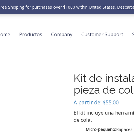
Free Shipping for purchases over $1000 within United States.
Descarta
Home
Productos
Company
Customer Support
Kit de insta
pieza de co
A partir de:
$
55.00
El kit incluye una herram
de cola.
Micro-pequeño:
Rapaces 