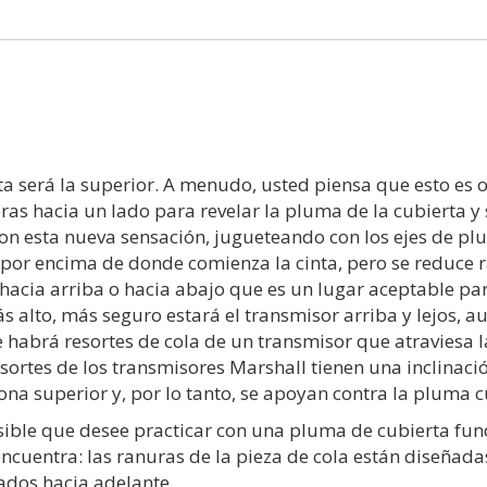
 será la superior. A menudo, usted piensa que esto es o
as hacia un lado para revelar la pluma de la cubierta y 
con esta nueva sensación, jugueteando con los ejes de pl
 por encima de donde comienza la cinta, pero se reduce
hacia arriba o hacia abajo que es un lugar aceptable par
ás alto, más seguro estará el transmisor arriba y lejos, 
ue habrá resortes de cola de un transmisor que atraviesa l
esortes de los transmisores Marshall tienen una inclinac
zona superior y, por lo tanto, se apoyan contra la pluma
osible que desee practicar con una pluma de cubierta fun
cuentra: las ranuras de la pieza de cola están diseñadas
ados hacia adelante.