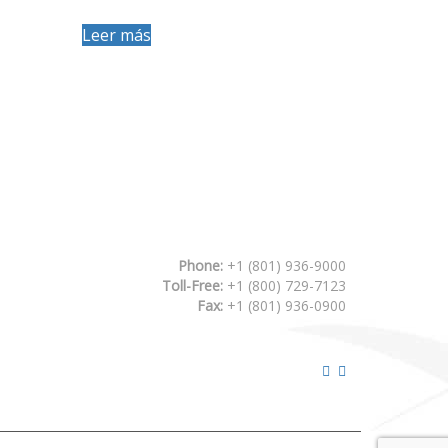
Leer más
to
es
es.
es
Phone:
+1 (801) 936-9000
Toll-Free:
+1 (800) 729-7123
Fax:
+1 (801) 936-0900
to