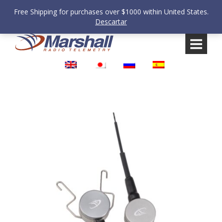
Free Shipping for purchases over $1000 within United States.
Descartar
Saltar
Saltar
al
al
contenido
meú
principal