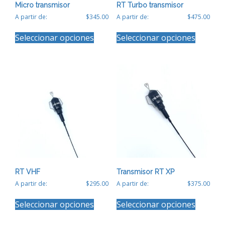
Micro transmisor
RT Turbo transmisor
A partir de:
$
345.00
A partir de:
$
475.00
Este
Este
Seleccionar opciones
Seleccionar opciones
producto
producto
tiene
tiene
múltiples
múltiples
variantes.
variantes
Las
Las
opciones
opciones
se
se
pueden
pueden
elegir
elegir
en
en
la
la
página
página
de
de
producto
producto
RT VHF
Transmisor RT XP
A partir de:
$
295.00
A partir de:
$
375.00
Este
Este
Seleccionar opciones
Seleccionar opciones
producto
producto
tiene
tiene