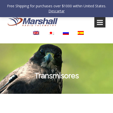
Free Shipping for purchases over $1000 within United States.
Descartar
Saltar
Saltar
al
al
contenido
meú
principal
Transmisores