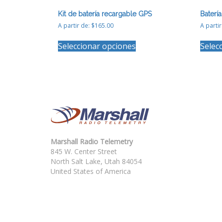
Kit de batería recargable GPS
Baterí
A partir de:
$
165.00
A parti
Este
Seleccionar opciones
Selec
producto
tiene
múltiples
variantes.
Las
opciones
se
pueden
elegir
en
Marshall Radio Telemetry
la
845 W. Center Street
página
North Salt Lake, Utah 84054
de
United States of America
producto