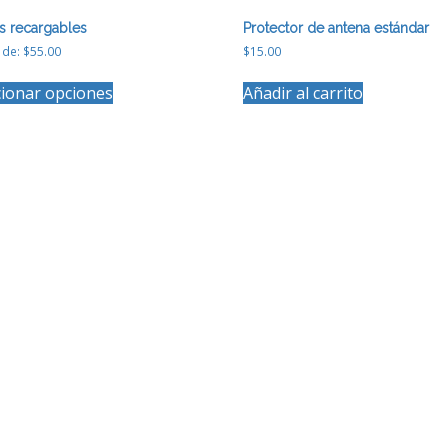
as recargables
Protector de antena estándar
r de:
$
55.00
$
15.00
Este
cionar opciones
Añadir al carrito
producto
tiene
múltiples
variantes.
Las
opciones
se
pueden
elegir
en
la
página
de
producto