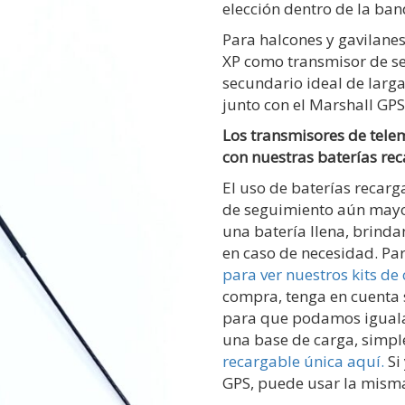
elección dentro de la ba
Para halcones y gavilane
XP como transmisor de s
secundario ideal de larga
junto con el Marshall GPS
Los transmisores de tele
con nuestras baterías rec
El uso de baterías recar
de seguimiento aún mayo
una batería llena, brind
en caso de necesidad. Pa
para ver nuestros kits de
compra, tenga en cuenta s
para que podamos igualar 
una base de carga, sim
recargable única aquí.
Si
GPS, puede usar la misma