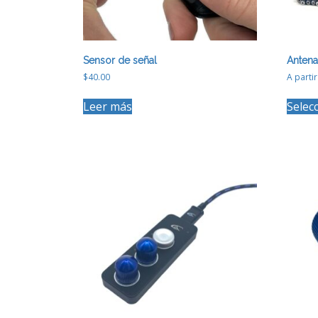
Sensor de señal
Antena
$
40.00
A parti
Leer más
Selec