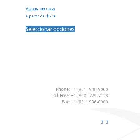
Aguas de cola
A partir de:
$
5.00
Este
Seleccionar opciones
producto
tiene
múltiples
variantes.
Las
opciones
se
pueden
elegir
en
Phone:
+1 (801) 936-9000
la
Toll-Free:
+1 (800) 729-7123
página
Fax:
+1 (801) 936-0900
de
producto