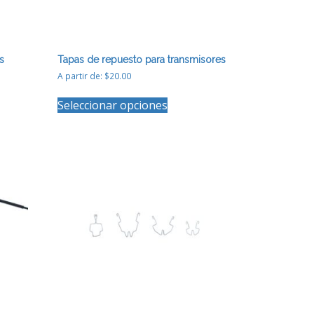
s
Tapas de repuesto para transmisores
A partir de:
$
20.00
Este
Seleccionar opciones
to
producto
tiene
es
múltiples
es.
variantes.
Las
es
opciones
se
pueden
elegir
en
la
página
de
to
producto