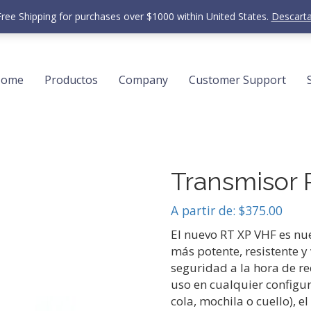
Free Shipping for purchases over $1000 within United States.
Descarta
Home
Productos
Company
Customer Support
Transmisor 
A partir de:
$
375.00
El nuevo RT XP VHF es nue
más potente, resistente y
seguridad a la hora de re
uso en cualquier configu
cola, mochila o cuello), e