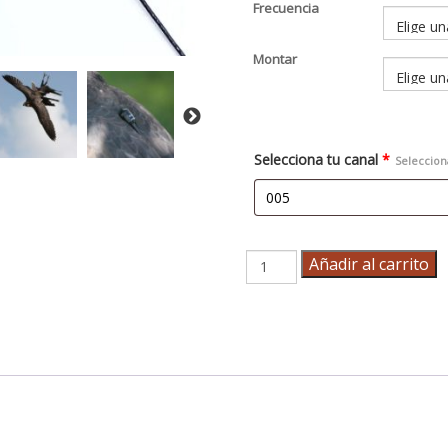
Frecuencia
Montar
Selecciona tu canal
*
Seleccion
Transmisor
Añadir al carrito
RT
XP
cantidad