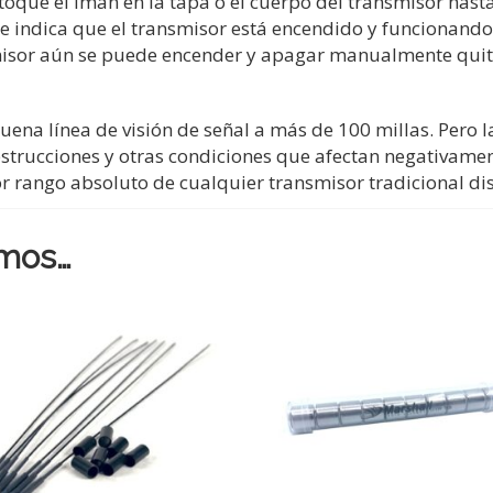
que el imán en la tapa o el cuerpo del transmisor hasta
 le indica que el transmisor está encendido y funcionan
nsmisor aún se puede encender y apagar manualmente quit
na línea de visión de señal a más de 100 millas. Pero l
strucciones y otras condiciones que afectan negativament
r rango absoluto de cualquier transmisor tradicional di
mos…