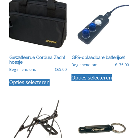
Gewatteerde Cordura Zacht
GPS-oplaadbare batterijset
hoesje
Beginnend om:
€
175.00
Beginnend om:
€
65.00
Dit
Dit
Opties selecteren
product
Opties selecteren
product
heeft
heeft
meerdere
meerdere
variaties.
variaties.
Deze
Deze
optie
optie
kan
kan
gekozen
gekozen
worden
worden
op