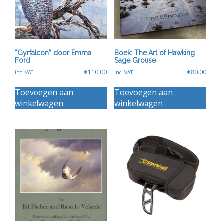
“Gyrfalcon” door Emma
Boek: The Art of Hawking
Ford
Sage Grouse
€
110.00
€
80.00
inc. VAT
inc. VAT
Toevoegen aan
Toevoegen aan
winkelwagen
winkelwagen