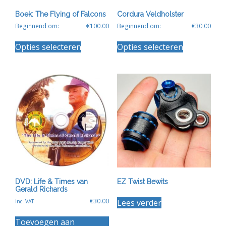
Boek: The Flying of Falcons
Cordura Veldholster
Beginnend om:
€
100.00
Beginnend om:
€
30.00
Dit
Dit
Opties selecteren
Opties selecteren
product
product
heeft
heeft
meerdere
meerdere
variaties.
variaties.
Deze
Deze
optie
optie
kan
kan
gekozen
gekozen
worden
worden
op
op
de
de
productpagina
productpagin
DVD: Life & Times van
EZ Twist Bewits
Gerald Richards
€
30.00
Lees verder
inc. VAT
Toevoegen aan