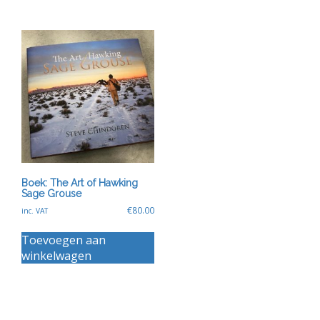
variaties.
Deze
optie
kan
gekozen
worden
op
de
productpagina
Boek: The Art of Hawking
Sage Grouse
€
80.00
inc. VAT
Toevoegen aan
winkelwagen