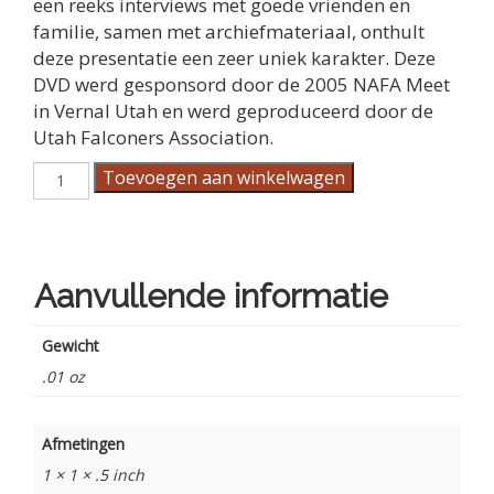
een reeks interviews met goede vrienden en
familie, samen met archiefmateriaal, onthult
deze presentatie een zeer uniek karakter. Deze
DVD werd gesponsord door de 2005 NAFA Meet
in Vernal Utah en werd geproduceerd door de
Utah Falconers Association.
DVD:
Toevoegen aan winkelwagen
Life
&
Times
van
Gerald
Aanvullende informatie
Richards
aantal
Gewicht
.01 oz
Afmetingen
1 × 1 × .5 inch