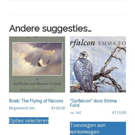
Andere suggesties…
Boek: The Flying of Falcons
“Gyrfalcon” door Emma
Ford
Beginnend om:
€
100.00
€
110.00
inc. VAT
Dit
Opties selecteren
product
Toevoegen aan
heeft
winkelwagen
meerdere