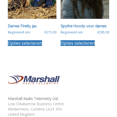
Dames Firefly jas
Spyfire Hoody voor dames
Beginnend om:
€
215.00
Beginnend om:
€
295.00
Dit
Dit
Opties selecteren
Opties selecteren
product
product
heeft
heeft
meerdere
meerdere
variaties.
variaties.
Deze
Deze
optie
optie
kan
kan
gekozen
gekozen
worden
worden
op
op
de
de
Marshall Radio Telemetry Ltd.
productpagina
productpagin
Low Cleabarrow Business Centre
Windermere, Cumbria LA23 3FA
United Kingdom