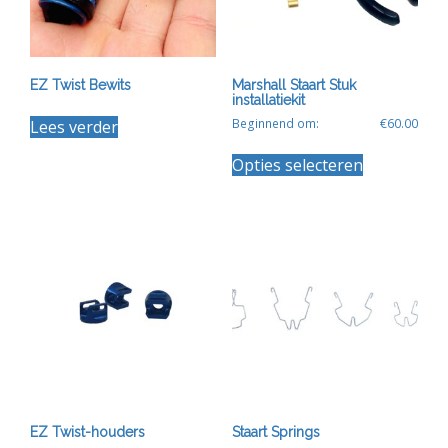
EZ Twist Bewits
Marshall Staart Stuk
installatiekit
Beginnend om:
€
60.00
Lees verder
Dit
Opties selecteren
product
heeft
meerdere
variaties.
Deze
optie
kan
gekozen
worden
op
de
productpagin
EZ Twist-houders
Staart Springs