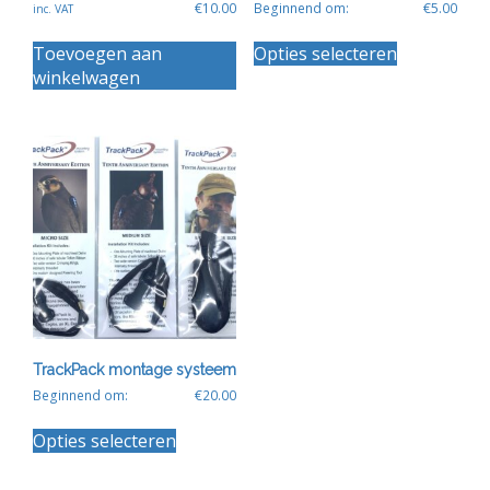
€
10.00
Beginnend om:
€
5.00
inc. VAT
Dit
Toevoegen aan
Opties selecteren
product
winkelwagen
heeft
meerdere
variaties.
Deze
optie
kan
gekozen
worden
op
de
productpagin
TrackPack montage systeem
Beginnend om:
€
20.00
Dit
Opties selecteren
product
heeft
meerdere