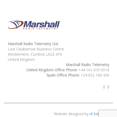
variaties.
Deze
optie
kan
gekozen
worden
op
de
Marshall Radio Telemetry Ltd.
productpagina
Low Cleabarrow Business Centre
Windermere, Cumbria LA23 3FA
United Kingdom
Marshall Radio Telemetry
United Kingdom Office Phone:
+44 161 870 6518
Spain Office Phone:
+34 652 166 436
Website designed by
i4 Solutions