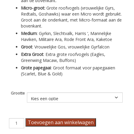
aan de bovenkant.
Micro-groot:
Grote roofvogels (vrouwelijke Gyrs,
Redtails, Goshawks) waar een Micro wordt gebruikt.
Groot aan de onderkant, met Micro-formaat aan de
bovenkant.
Medium
: Gyrkin, Slechtvalk, Harris ‘, Mannelijke
Haviken, Militaire Ara, Rode Front Ara, Kaketoe
Groot
: Vrouwelijke Gos, vrouwelijke Gyrfalcon
Extra
Groot
: Extra grote roofvogels (Eagles,
Greenwing Macaw, Buffons)
Grote papegaai
: Groot formaat voor papegaaien
(Scarlet, Blue & Gold)
Grootte
Marshall
Toevoegen aan winkelwagen
Aluminium
staartveren